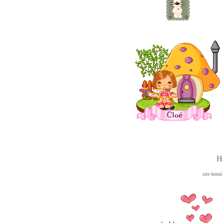
H
site ferm