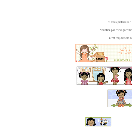
si vous préférez me 
Noubliez pas d'indiquer m
C'est toujours un b